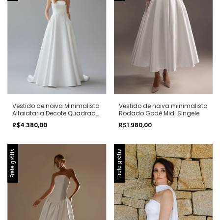
Vestido de noiva Minimalista
Vestido de noiva minimalista
Alfaiataria Decote Quadrado
Rodado Godê Midi Singele
Rodado Godê Longo Com
R$4.380,00
R$1.980,00
Calda
Frete grátis
Frete grátis