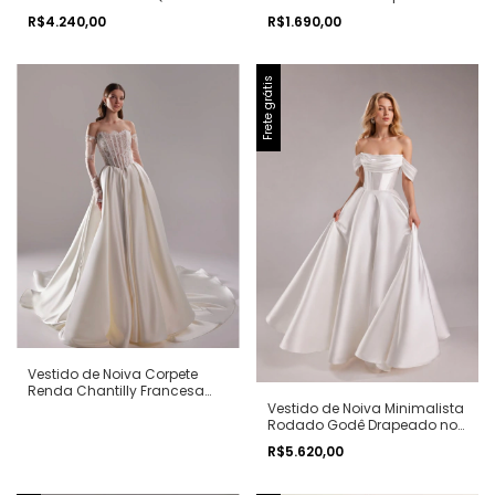
Rodado Godê Longo ELIS
Saia Drapeada Hellen
R$4.240,00
R$1.690,00
Frete grátis
Vestido de Noiva Corpete
Renda Chantilly Francesa
Cintura V Basca Aurore
Vestido de Noiva Minimalista
Rodado Godê Drapeado no
Busto Mangas
R$5.620,00