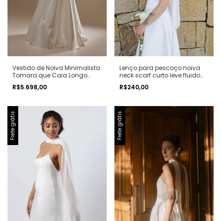
Vestido de Noiva Minimalista
Lenço para pescoço noiva
Tomara que Caia Longo
neck scarf curto leve fluido
Moderno Cintura Baixa
minimalista
R$5.698,00
R$240,00
Contemporâneo
Frete grátis
Frete grátis