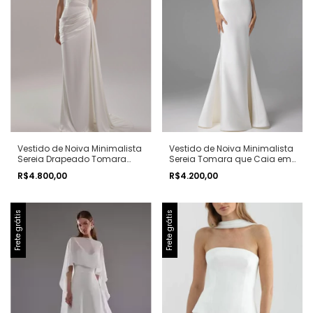
Vestido de Noiva Minimalista
Vestido de Noiva Minimalista
Sereia Drapeado Tomara
Sereia Tomara que Caia em
que Caia em Alfaiataria
Alfaiataria
R$4.800,00
R$4.200,00
Bethel
Frete grátis
Frete grátis