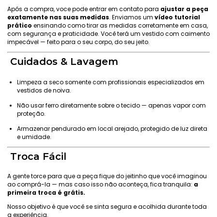
Após a compra, voce pode entrar em contato para
ajustar a peça
exatamente nas suas medidas
. Enviamos um
vídeo tutorial
prático
ensinando como tirar as medidas corretamente em casa,
com segurança e praticidade. Você terá um vestido com caimento
impecável — feito para o seu corpo, do seu jeito.
Cuidados & Lavagem
Limpeza a seco somente com profissionais especializados em
vestidos de noiva.
Não usar ferro diretamente sobre o tecido — apenas vapor com
proteção.
Armazenar pendurado em local arejado, protegido de luz direta
e umidade.
Troca Fácil
A gente torce para que a peça fique do jeitinho que você imaginou
ao comprá-la — mas caso isso não aconteça, fica tranquila:
a
primeira troca é grátis.
Nosso objetivo é que você se sinta segura e acolhida durante toda
a experiência.