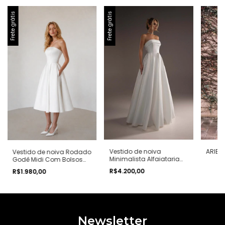
Frete grátis
Frete grátis
Vestido de noiva
ARIEN
Vestido de noiva Rodado
Minimalista Alfaiataria
Godê Midi Com Bolsos
Rodado Godê Longo
Celine
R$4.200,00
R$1.980,00
Singele
Newsletter