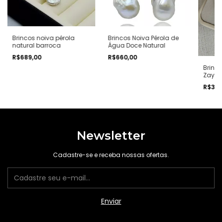
Brincos noiva pérola
Brincos Noiva Pérola de
natural barroca
Água Doce Natural
R$689,00
R$660,00
Brinco
Zayt
R$34
Newsletter
Cadastre-se e receba nossas ofertas.