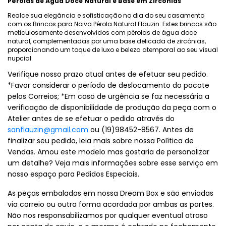
Pérolas de Água Doce Natural e Base em Zircônias
Realce sua elegância e sofisticação no dia do seu casamento
com os Brincos para Noiva Pérola Natural Flauzin. Estes brincos são
meticulosamente desenvolvidos com pérolas de água doce
natural, complementadas por uma base delicada de zircônias,
proporcionando um toque de luxo e beleza atemporal ao seu visual
nupcial.
Verifique nosso prazo atual antes de efetuar seu pedido.
*Favor considerar o período de deslocamento do pacote
pelos Correios; *Em caso de urgência se faz necessária a
verificação de disponibilidade de produção da peça com o
Atelier antes de se efetuar o pedido através do
sanflauzin@gmail.com
ou (19)98452-8567. Antes de
finalizar seu pedido, leia mais sobre nossa Política de
Vendas. Amou este modelo mas gostaria de personalizar
um detalhe? Veja mais informações sobre esse serviço em
nosso espaço para Pedidos Especiais.
As peças embaladas em nossa Dream Box e são enviadas
via correio ou outra forma acordada por ambas as partes.
Não nos responsabilizamos por qualquer eventual atraso